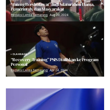
“Jateng Bersholawat” Jadi Silaturahmi Ulama,
Pemerintah, dan Masyarakat
Redaksi Lensa Semarang
Aug 20, 2024
OLAHRAGA
“Recovery Training” PSIS Dialihkan ke Program
Personal
Redaksi Lensa Semarang
Apr 24, 2024