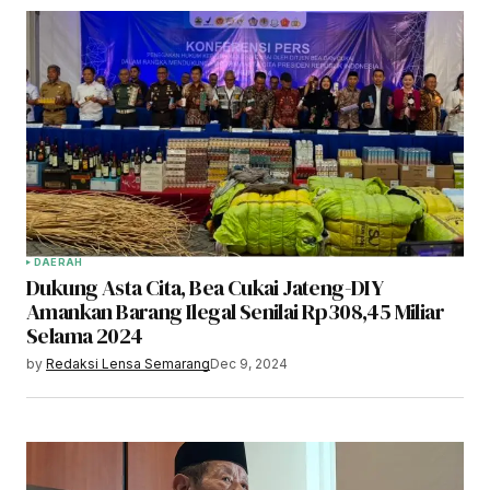
DAERAH
Dukung Asta Cita, Bea Cukai Jateng-DIY
Amankan Barang Ilegal Senilai Rp308,45 Miliar
Selama 2024
by
Redaksi Lensa Semarang
Dec 9, 2024