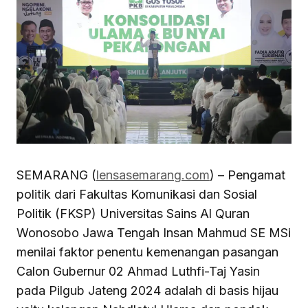
SEMARANG (
lensasemarang.com
) – Pengamat
politik dari Fakultas Komunikasi dan Sosial
Politik (FKSP) Universitas Sains Al Quran
Wonosobo Jawa Tengah Insan Mahmud SE MSi
menilai faktor penentu kemenangan pasangan
Calon Gubernur 02 Ahmad Luthfi-Taj Yasin
pada Pilgub Jateng 2024 adalah di basis hijau