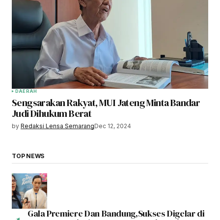
DAERAH
Sengsarakan Rakyat, MUI Jateng Minta Bandar
Judi Dihukum Berat
by
Redaksi Lensa Semarang
Dec 12, 2024
TOP NEWS
Gala Premiere Dan Bandung,Sukses Digelar di