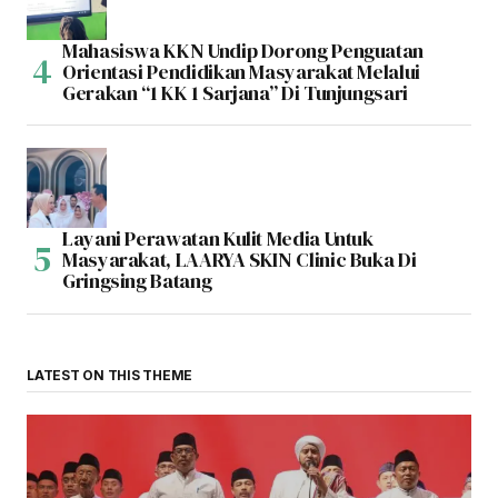
Mahasiswa KKN Undip Dorong Penguatan
Orientasi Pendidikan Masyarakat Melalui
Gerakan “1 KK 1 Sarjana” Di Tunjungsari
Layani Perawatan Kulit Media Untuk
Masyarakat, LAARYA SKIN Clinic Buka Di
Gringsing Batang
LATEST ON THIS THEME