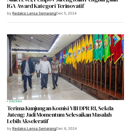
IGA Award Kategori Terinovatif
by
Redaksi Lensa Semarang
Dec 5, 2024
DAERAH
Terima Kunjungan Komisi VIII DPR RI, Sekda
Jateng: Jadi Momentum Selesaikan Masalah
Lebih Akseleratif
by
Redaksi Lensa Semarang
Dec 6, 2024