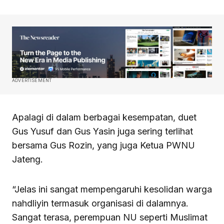
ADVERTISEMENT
Apalagi di dalam berbagai kesempatan, duet
Gus Yusuf dan Gus Yasin juga sering terlihat
bersama Gus Rozin, yang juga Ketua PWNU
Jateng.
“Jelas ini sangat mempengaruhi kesolidan warga
nahdliyin termasuk organisasi di dalamnya.
Sangat terasa, perempuan NU seperti Muslimat