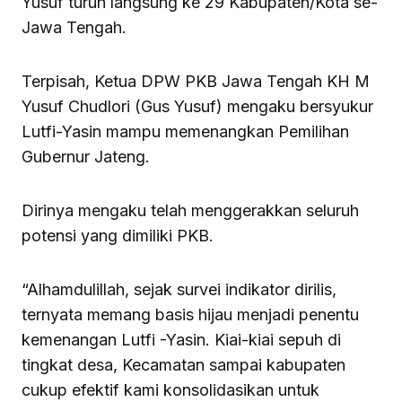
Yusuf turun langsung ke 29 Kabupaten/Kota se-
Jawa Tengah.
Terpisah, Ketua DPW PKB Jawa Tengah KH M
Yusuf Chudlori (Gus Yusuf) mengaku bersyukur
Lutfi-Yasin mampu memenangkan Pemilihan
Gubernur Jateng.
Dirinya mengaku telah menggerakkan seluruh
potensi yang dimiliki PKB.
“Alhamdulillah, sejak survei indikator dirilis,
ternyata memang basis hijau menjadi penentu
kemenangan Lutfi -Yasin. Kiai-kiai sepuh di
tingkat desa, Kecamatan sampai kabupaten
cukup efektif kami konsolidasikan untuk