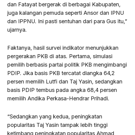
dan Fatayat bergerak di berbagai Kabupaten,
juga kalangan pemuda seperti Ansor dan IPNU
dan IPPNU. Ini pasti sentuhan dari para Gus itu,”
ujarnya.
Faktanya, hasil survei indikator menunjukkan
pergerakan PKB di atas. Pertama, simulasi
pemilih berbasis partai politik PKB mengimbangi
PDIP. Jika basis PKB tercatat diangka 64,2
persen memilih Lutfi dan Taj Yasin, sedangkan
basis PDIP tembus pada angka 68,4 persen
memilih Andika Perkasa-Hendrar Prihadi.
“Sedangkan yang kedua, peningkatan
popularitas Taj Yasin tampak lebih tinggi
ketimbang peningkatan popularitas Ahmad