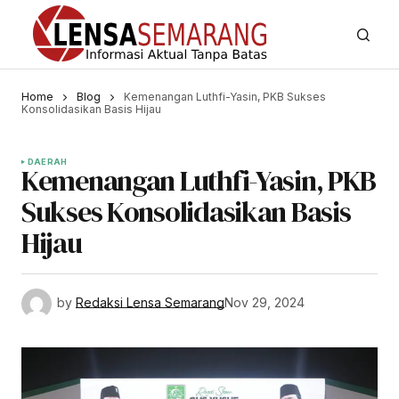
Home
Blog
Kemenangan Luthfi-Yasin, PKB Sukses
Konsolidasikan Basis Hijau
DAERAH
Kemenangan Luthfi-Yasin, PKB
Sukses Konsolidasikan Basis
Hijau
by
Redaksi Lensa Semarang
Nov 29, 2024