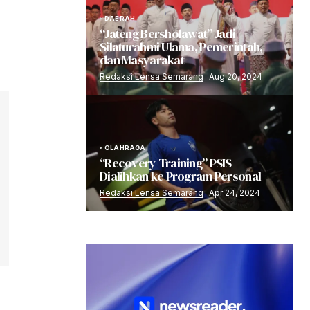
DAERAH
“Jateng Bersholawat” Jadi
Silaturahmi Ulama, Pemerintah,
dan Masyarakat
Redaksi Lensa Semarang
Aug 20, 2024
OLAHRAGA
“Recovery Training” PSIS
Dialihkan ke Program Personal
Redaksi Lensa Semarang
Apr 24, 2024