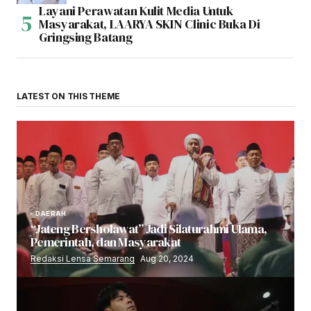
Layani Perawatan Kulit Media Untuk
Masyarakat, LAARYA SKIN Clinic Buka Di
Gringsing Batang
LATEST ON THIS THEME
DAERAH
“Jateng Bersholawat” Jadi Silaturahmi Ulama,
Pemerintah, dan Masyarakat
Redaksi Lensa Semarang
Aug 20, 2024