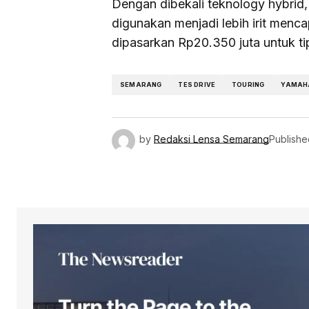
Dengan dibekali teknology hybrid
digunakan menjadi lebih irit menca
dipasarkan Rp20.350 juta untuk ti
SEMARANG
TES DRIVE
TOURING
YAMAHA
by
Redaksi Lensa Semarang
Publishe