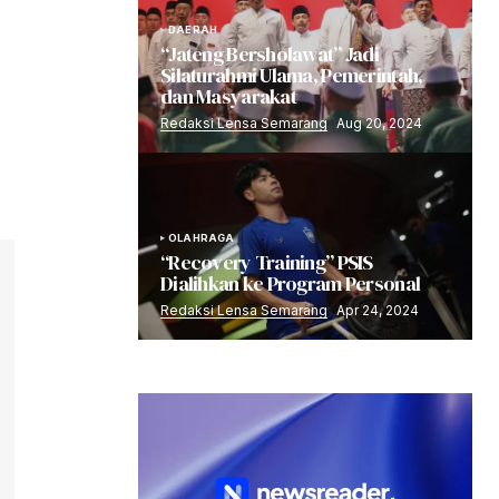
DAERAH
“Jateng Bersholawat” Jadi
Silaturahmi Ulama, Pemerintah,
dan Masyarakat
Redaksi Lensa Semarang
Aug 20, 2024
OLAHRAGA
“Recovery Training” PSIS
Dialihkan ke Program Personal
Redaksi Lensa Semarang
Apr 24, 2024