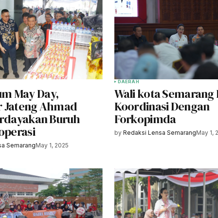
DAERAH
m May Day,
Wali kota Semarang 
r Jateng Ahmad
Koordinasi Dengan
erdayakan Buruh
Forkopimda
operasi
by
Redaksi Lensa Semarang
May 1, 
sa Semarang
May 1, 2025