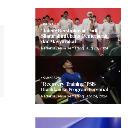
DAERAH
“Jateng Bersholawat” Jadi
Silaturahmi Ulama, Pemerintah,
dan Masyarakat
Redaksi Lensa Semarang
Aug 20, 2024
OLAHRAGA
“Recovery Training” PSIS
Dialihkan ke Program Personal
Redaksi Lensa Semarang
Apr 24, 2024