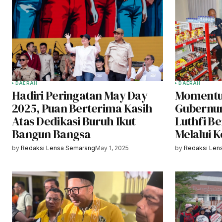
DAERAH
DAERAH
Hadiri Peringatan May Day
Momentu
2025, Puan Berterima Kasih
Gubernu
Atas Dedikasi Buruh Ikut
Luthfi B
Bangun Bangsa
Melalui K
by
Redaksi Lensa Semarang
May 1, 2025
by
Redaksi Len