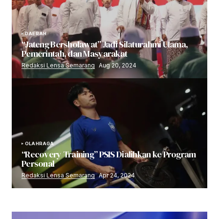
DAERAH
“Jateng Bersholawat” Jadi Silaturahmi Ulama,
Pemerintah, dan Masyarakat
Redaksi Lensa Semarang
Aug 20, 2024
OLAHRAGA
“Recovery Training” PSIS Dialihkan ke Program
Personal
Redaksi Lensa Semarang
Apr 24, 2024