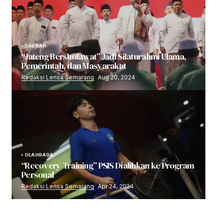
DAERAH
“Jateng Bersholawat” Jadi Silaturahmi Ulama,
Pemerintah, dan Masyarakat
Redaksi Lensa Semarang
Aug 20, 2024
OLAHRAGA
“Recovery Training” PSIS Dialihkan ke Program
Personal
Redaksi Lensa Semarang
Apr 24, 2024