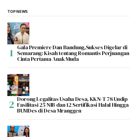
TOP NEWS
Gala Premiere Dan Bandung,Sukses Digelar di
Semarang: Kisah tentang Romantis Perjuangan
Cinta Pertama Anak Muda
Dorong Legalitas Usaha Desa, KKN-T 78 Undip
Fasilitasi 25 NIB dan 12 Sertifikasi Halal Hingga
BUMDes di Desa Mranggen