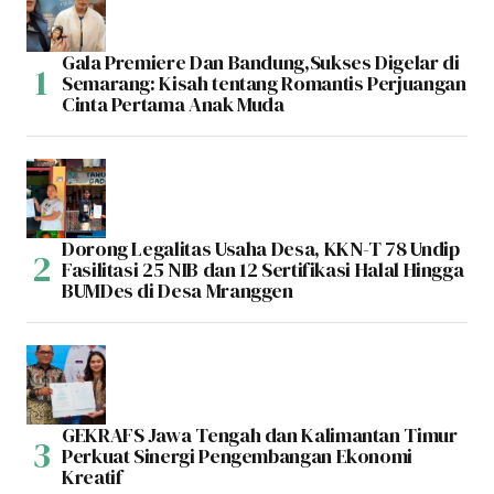
Gala Premiere Dan Bandung,Sukses Digelar di
Semarang: Kisah tentang Romantis Perjuangan
Cinta Pertama Anak Muda
Dorong Legalitas Usaha Desa, KKN-T 78 Undip
Fasilitasi 25 NIB dan 12 Sertifikasi Halal Hingga
BUMDes di Desa Mranggen
GEKRAFS Jawa Tengah dan Kalimantan Timur
Perkuat Sinergi Pengembangan Ekonomi
Kreatif