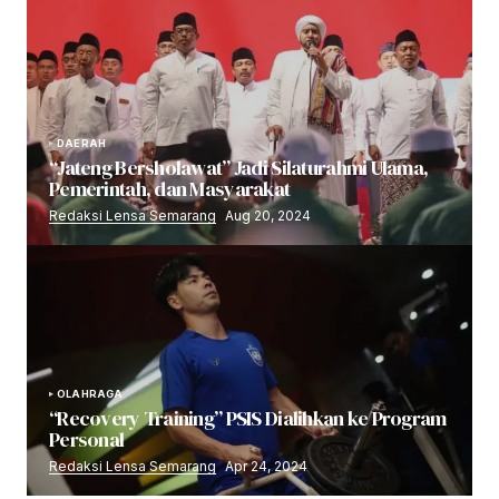
DAERAH
“Jateng Bersholawat” Jadi Silaturahmi Ulama,
Pemerintah, dan Masyarakat
Redaksi Lensa Semarang
Aug 20, 2024
OLAHRAGA
“Recovery Training” PSIS Dialihkan ke Program
Personal
Redaksi Lensa Semarang
Apr 24, 2024