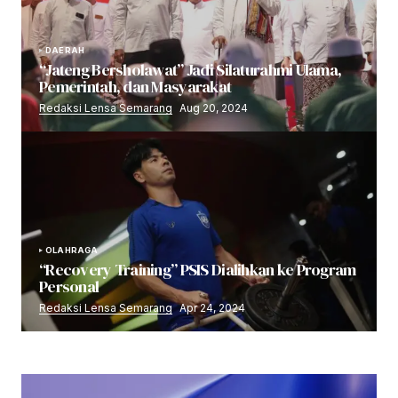
DAERAH
“Jateng Bersholawat” Jadi Silaturahmi Ulama,
Pemerintah, dan Masyarakat
Redaksi Lensa Semarang
Aug 20, 2024
OLAHRAGA
“Recovery Training” PSIS Dialihkan ke Program
Personal
Redaksi Lensa Semarang
Apr 24, 2024