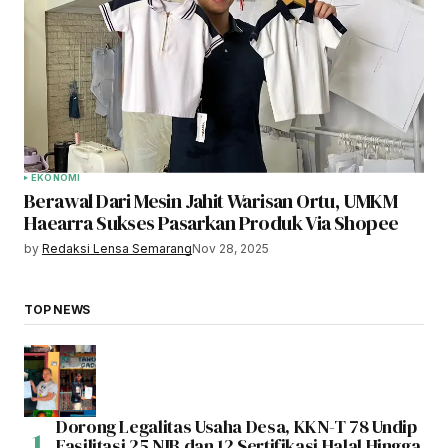
EKONOMI
Berawal Dari Mesin Jahit Warisan Ortu, UMKM
Haearra Sukses Pasarkan Produk Via Shopee
by
Redaksi Lensa Semarang
Nov 28, 2025
TOP NEWS
Dorong Legalitas Usaha Desa, KKN-T 78 Undip
Fasilitasi 25 NIB dan 12 Sertifikasi Halal Hingga