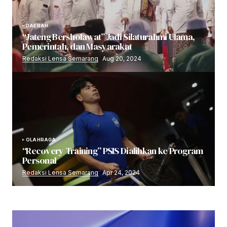
DAERAH
“Jateng Bersholawat” Jadi Silaturahmi Ulama,
Pemerintah, dan Masyarakat
Redaksi Lensa Semarang
Aug 20, 2024
OLAHRAGA
“Recovery Training” PSIS Dialihkan ke Program
Personal
Redaksi Lensa Semarang
Apr 24, 2024