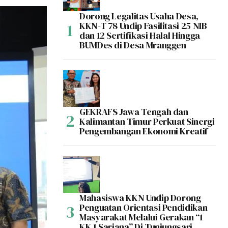
Dorong Legalitas Usaha Desa,
KKN-T 78 Undip Fasilitasi 25 NIB
dan 12 Sertifikasi Halal Hingga
BUMDes di Desa Mranggen
GEKRAFS Jawa Tengah dan
Kalimantan Timur Perkuat Sinergi
Pengembangan Ekonomi Kreatif
Mahasiswa KKN Undip Dorong
Penguatan Orientasi Pendidikan
Masyarakat Melalui Gerakan “1
KK 1 Sarjana” Di Tunjungsari