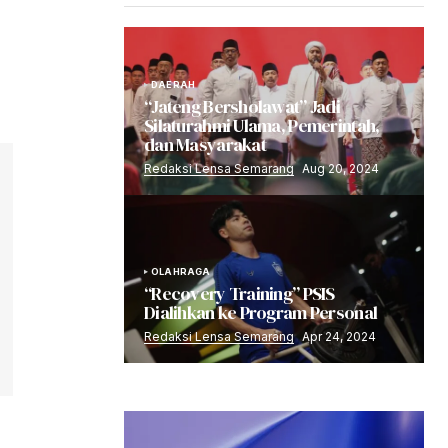
DAERAH
“Jateng Bersholawat” Jadi
Silaturahmi Ulama, Pemerintah,
dan Masyarakat
Redaksi Lensa Semarang
Aug 20, 2024
OLAHRAGA
“Recovery Training” PSIS
Dialihkan ke Program Personal
Redaksi Lensa Semarang
Apr 24, 2024