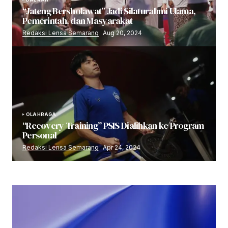
“Jateng Bersholawat” Jadi Silaturahmi Ulama,
Pemerintah, dan Masyarakat
Redaksi Lensa Semarang
Aug 20, 2024
OLAHRAGA
“Recovery Training” PSIS Dialihkan ke Program
Personal
Redaksi Lensa Semarang
Apr 24, 2024