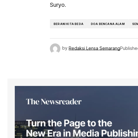
Suryo.
BERANI KITA BEDA
DOA BENCANA ALAM
SE
by
Redaksi Lensa Semarang
Publishe