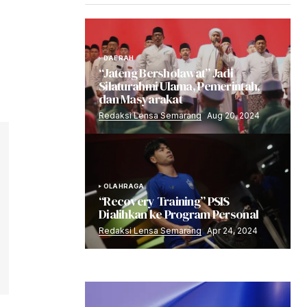
DAERAH
“Jateng Bersholawat” Jadi
Silaturahmi Ulama, Pemerintah,
dan Masyarakat
Redaksi Lensa Semarang
Aug 20, 2024
OLAHRAGA
“Recovery Training” PSIS
Dialihkan ke Program Personal
Redaksi Lensa Semarang
Apr 24, 2024