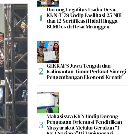
Dorong Legalitas Usaha Desa,
KKN-T 78 Undip Fasilitasi 25 NIB
dan 12 Sertifikasi Halal Hingga
BUMDes di Desa Mranggen
GEKRAFS Jawa Tengah dan
Kalimantan Timur Perkuat Sinergi
Pengembangan Ekonomi Kreatif
Mahasiswa KKN Undip Dorong
Penguatan Orientasi Pendidikan
Masyarakat Melalui Gerakan “1
KK 1 Sarjana” Di Tunjungsari