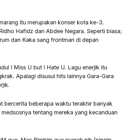
marang itu merupakan konser kota ke-3.
 Ridho Hafidz dan Abdee Negara. Seperti biasa;
rum dan Kaka sang frontman di depan
dul I Miss U but I Hate U. Lagu enerjik itu
krak. Apalagi disusul hits lainnya Gara-Gara
jik.
 bercerita beberapa waktu terakhir banyak
e medsosnya tentang mereka yang kecanduan
-DM gue, Mas Bimbim gue nyerah nih (pingin