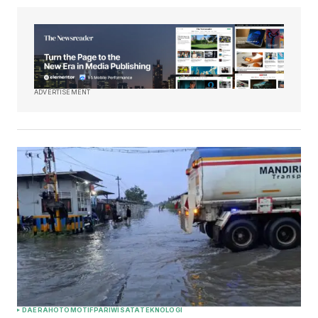
ADVERTISEMENT
DAERAH
OTOMOTIF
PARIWISATA
TEKNOLOGI