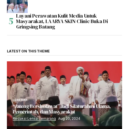
Layani Perawatan Kulit Media Untuk
Masyarakat, LAARYA SKIN Clinic Buka Di
Gringsing Batang
LATEST ON THIS THEME
DAERAH
“Jateng Bersholawat” Jadi Silaturahmi Ulama,
Pemerintah, dan Masyarakat
Redaksi Lensa Semarang
Aug 20, 2024