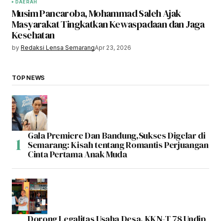
DAERAH
Musim Pancaroba, Mohammad Saleh Ajak
Masyarakat Tingkatkan Kewaspadaan dan Jaga
Kesehatan
by
Redaksi Lensa Semarang
Apr 23, 2026
TOP NEWS
Gala Premiere Dan Bandung,Sukses Digelar di
Semarang: Kisah tentang Romantis Perjuangan
Cinta Pertama Anak Muda
Dorong Legalitas Usaha Desa, KKN-T 78 Undip