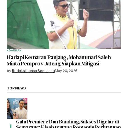
DAERAH
Hadapi Kemarau Panjang, Mohammad Saleh
Minta Pemprov Jateng Siapkan Mitigasi
by
Redaksi Lensa Semarang
May 20, 2026
TOP NEWS
Gala Premiere Dan Bandung,Sukses Digelar di
Semarang: Kisah tentang Romantis Perjuangan