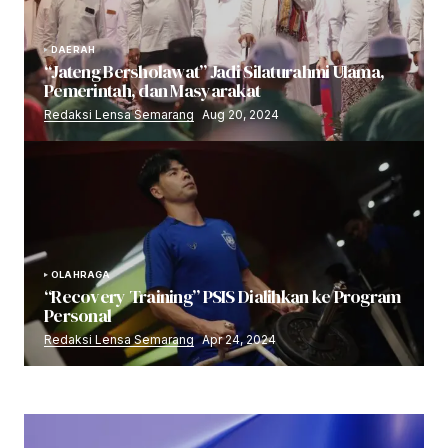
DAERAH
“Jateng Bersholawat” Jadi Silaturahmi Ulama,
Pemerintah, dan Masyarakat
Redaksi Lensa Semarang
Aug 20, 2024
OLAHRAGA
“Recovery Training” PSIS Dialihkan ke Program
Personal
Redaksi Lensa Semarang
Apr 24, 2024