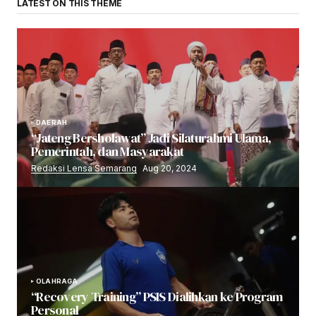
LATEST ON THIS THEME
DAERAH
“Jateng Bersholawat” Jadi Silaturahmi Ulama,
Pemerintah, dan Masyarakat
Redaksi Lensa Semarang
Aug 20, 2024
OLAHRAGA
“Recovery Training” PSIS Dialihkan ke Program
Personal