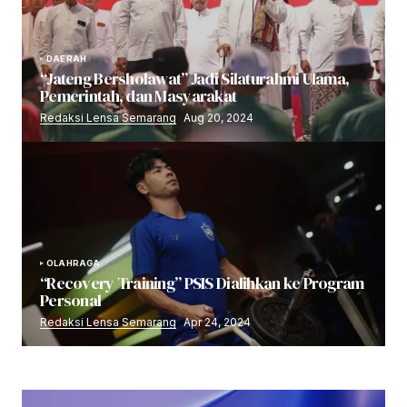
DAERAH
“Jateng Bersholawat” Jadi Silaturahmi Ulama,
Pemerintah, dan Masyarakat
Redaksi Lensa Semarang
Aug 20, 2024
OLAHRAGA
“Recovery Training” PSIS Dialihkan ke Program
Personal
Redaksi Lensa Semarang
Apr 24, 2024