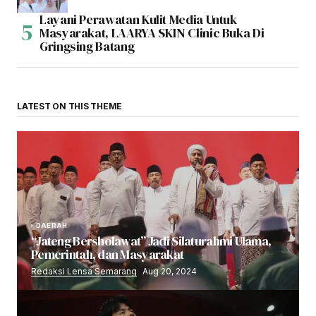
Layani Perawatan Kulit Media Untuk
Masyarakat, LAARYA SKIN Clinic Buka Di
Gringsing Batang
LATEST ON THIS THEME
DAERAH
“Jateng Bersholawat” Jadi Silaturahmi Ulama,
Pemerintah, dan Masyarakat
Redaksi Lensa Semarang
Aug 20, 2024