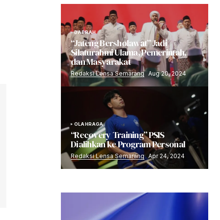
DAERAH
“Jateng Bersholawat” Jadi
Silaturahmi Ulama, Pemerintah,
dan Masyarakat
Redaksi Lensa Semarang
Aug 20, 2024
OLAHRAGA
“Recovery Training” PSIS
Dialihkan ke Program Personal
Redaksi Lensa Semarang
Apr 24, 2024