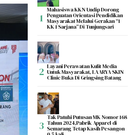
Mahasiswa KKN Undip Dorong
Penguatan Orientasi Pendidikan
Masyarakat Melalui Gerakan “1
KK 1 Sarjana” Di Tunjungsari
Layani Perawatan Kulit Media
Untuk Masyarakat, LAARYA SKIN
Clinic Buka Di Gringsing Batang
Tak Patuhi Putusan MK Nomor 168
Tahun 2024,Pabrik Apparel di
Semarang Tetap Kasih Pesangon
0,5 kali