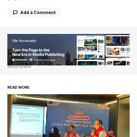
Add a Comment
Your email address will not be published.
Required fields are marked
*
Comment
*
ADVERTISEMENT
READ MORE
Your Name
*
Your E-mail
*
Save my name, email, and website in this