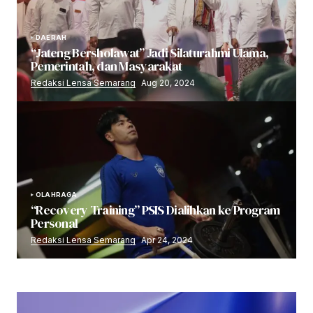
DAERAH
“Jateng Bersholawat” Jadi Silaturahmi Ulama,
Pemerintah, dan Masyarakat
Redaksi Lensa Semarang
Aug 20, 2024
OLAHRAGA
“Recovery Training” PSIS Dialihkan ke Program
Personal
Redaksi Lensa Semarang
Apr 24, 2024