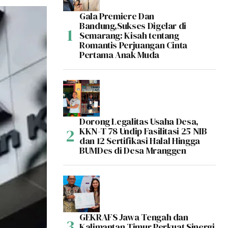
Gala Premiere Dan
Bandung,Sukses Digelar di
Semarang: Kisah tentang
Romantis Perjuangan Cinta
Pertama Anak Muda
Dorong Legalitas Usaha Desa,
KKN-T 78 Undip Fasilitasi 25 NIB
dan 12 Sertifikasi Halal Hingga
BUMDes di Desa Mranggen
GEKRAFS Jawa Tengah dan
Kalimantan Timur Perkuat Sinergi