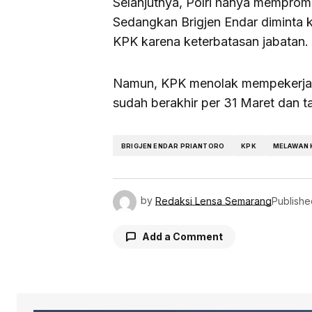
Selanjutnya, Polri hanya memprom
Sedangkan Brigjen Endar diminta k
KPK karena keterbatasan jabatan.
Namun, KPK menolak mempekerjak
sudah berakhir per 31 Maret dan t
BRIGJEN ENDAR PRIANTORO
KPK
MELAWAN 
by
Redaksi Lensa Semarang
Publishe
Add a Comment
Your email address will not be pu