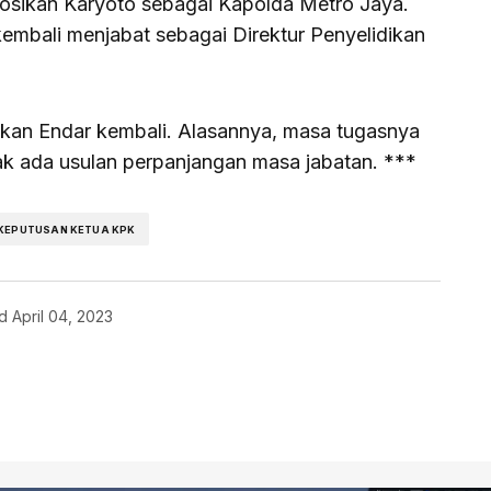
osikan Karyoto sebagai Kapolda Metro Jaya.
embali menjabat sebagai Direktur Penyelidikan
an Endar kembali. Alasannya, masa tugasnya
ak ada usulan perpanjangan masa jabatan. ***
KEPUTUSAN KETUA KPK
d
April 04, 2023
blished.
Required fields are marked
*