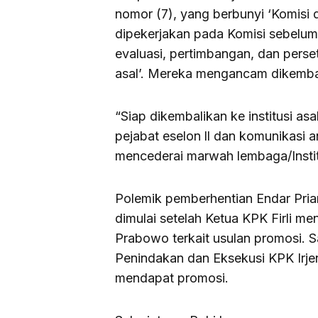
nomor (7), yang berbunyi ‘Komis
dipekerjakan pada Komisi sebelu
evaluasi, pertimbangan, dan perse
asal’. Mereka mengancam dikembal
“Siap dikembalikan ke institusi as
pejabat eselon ll dan komunikasi 
mencederai marwah lembaga/Institu
Polemik pemberhentian Endar Prian
dimulai setelah Ketua KPK Firli men
Prabowo terkait usulan promosi. Sa
Penindakan dan Eksekusi KPK Irje
mendapat promosi.