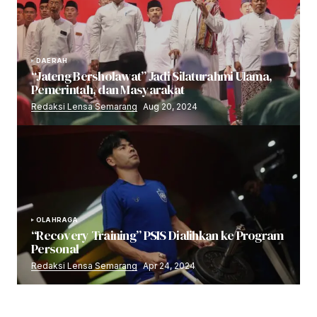
DAERAH
“Jateng Bersholawat” Jadi Silaturahmi Ulama,
Pemerintah, dan Masyarakat
Redaksi Lensa Semarang
Aug 20, 2024
OLAHRAGA
“Recovery Training” PSIS Dialihkan ke Program
Personal
Redaksi Lensa Semarang
Apr 24, 2024