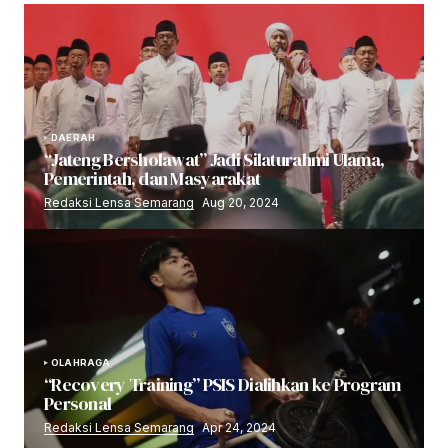
DAERAH
“Jateng Bersholawat” Jadi Silaturahmi Ulama,
Pemerintah, dan Masyarakat
Redaksi Lensa Semarang
Aug 20, 2024
OLAHRAGA
“Recovery Training” PSIS Dialihkan ke Program
Personal
Redaksi Lensa Semarang
Apr 24, 2024