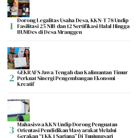
Dorong Legalitas Usaha Desa, KKN-T 78 Undip
Fasilitasi 25 NIB dan 12 Sertifikasi Halal Hingga
BUMDes di Desa Mranggen
GEKRAFS Jawa Tengah dan Kalimantan Timur
Perkuat Sinergi Pengembangan Ekonomi
Kreatif
Mahasiswa KKN Undip Dorong Penguatan
Orientasi Pendidikan Masyarakat Melalui
Gerakan “1 KK 1 Sarjana” Di Tunjungsari