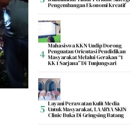
Pengembangan Ekonomi Kreatif
Mahasiswa KKN Undip Dorong
Penguatan Orientasi Pendidikan
Masyarakat Melalui Gerakan “1
KK 1 Sarjana” Di Tunjungsari
Layani Perawatan Kulit Media
Untuk Masyarakat, LAARYA SKIN
Clinic Buka Di Gringsing Batang