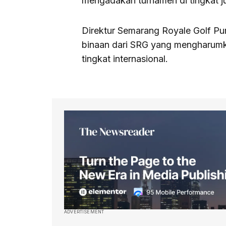
mengadakan turnamen di tingkat ju
Direktur Semarang Royale Golf P
binaan dari SRG yang mengharumk
tingkat internasional.
ADVERTISEMENT