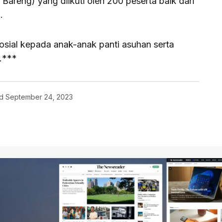
areng) yang diikuti oleh 200 peserta baik dari
.
sosial kepada anak-anak panti asuhan serta
.***
d
September 24, 2023