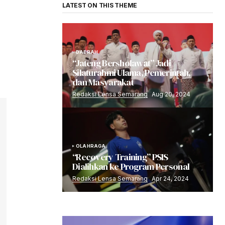
LATEST ON THIS THEME
DAERAH
“Jateng Bersholawat” Jadi
Silaturahmi Ulama, Pemerintah,
dan Masyarakat
Redaksi Lensa Semarang
Aug 20, 2024
OLAHRAGA
“Recovery Training” PSIS
Dialihkan ke Program Personal
Redaksi Lensa Semarang
Apr 24, 2024