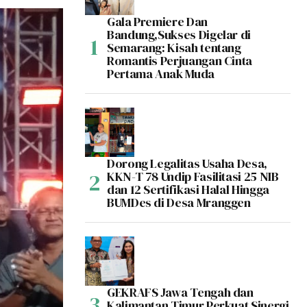
Gala Premiere Dan
Bandung,Sukses Digelar di
Semarang: Kisah tentang
Romantis Perjuangan Cinta
Pertama Anak Muda
Dorong Legalitas Usaha Desa,
KKN-T 78 Undip Fasilitasi 25 NIB
dan 12 Sertifikasi Halal Hingga
BUMDes di Desa Mranggen
GEKRAFS Jawa Tengah dan
Kalimantan Timur Perkuat Sinergi