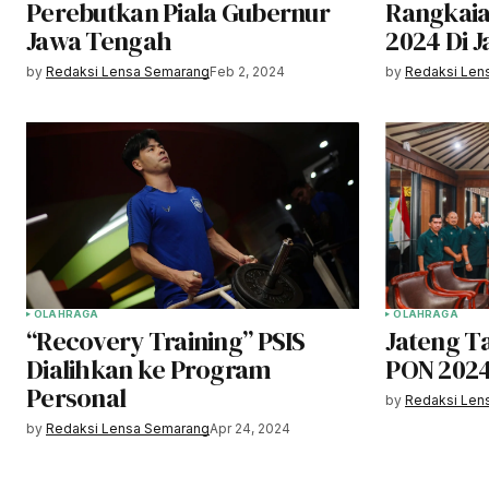
Perebutkan Piala Gubernur
Rangkaia
Jawa Tengah
2024 Di J
by
Redaksi Lensa Semarang
Feb 2, 2024
by
Redaksi Len
OLAHRAGA
OLAHRAGA
“Recovery Training” PSIS
Jateng T
Dialihkan ke Program
PON 202
Personal
by
Redaksi Len
by
Redaksi Lensa Semarang
Apr 24, 2024