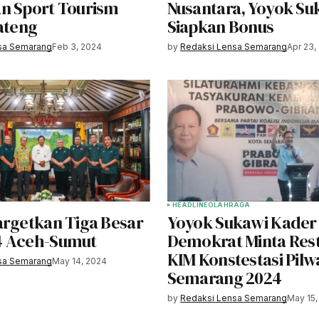
n Sport Tourism
Nusantara, Yoyok Su
ateng
Siapkan Bonus
sa Semarang
Feb 3, 2024
by
Redaksi Lensa Semarang
Apr 23,
HEADLINE
OLAHRAGA
argetkan Tiga Besar
Yoyok Sukawi Kader
4 Aceh-Sumut
Demokrat Minta Rest
KIM Konstestasi Pilw
sa Semarang
May 14, 2024
Semarang 2024
by
Redaksi Lensa Semarang
May 15,