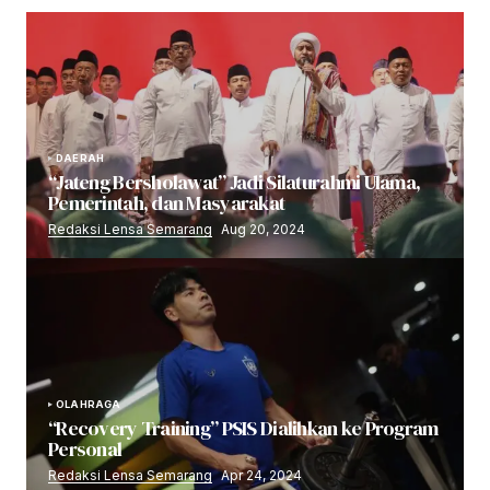
DAERAH
“Jateng Bersholawat” Jadi Silaturahmi Ulama,
Pemerintah, dan Masyarakat
Redaksi Lensa Semarang
Aug 20, 2024
OLAHRAGA
“Recovery Training” PSIS Dialihkan ke Program
Personal
Redaksi Lensa Semarang
Apr 24, 2024