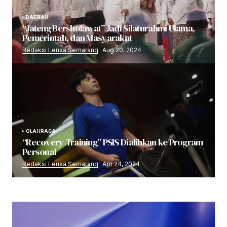
DAERAH
“Jateng Bersholawat” Jadi Silaturahmi Ulama,
Pemerintah, dan Masyarakat
Redaksi Lensa Semarang
Aug 20, 2024
OLAHRAGA
“Recovery Training” PSIS Dialihkan ke Program
Personal
Redaksi Lensa Semarang
Apr 24, 2024