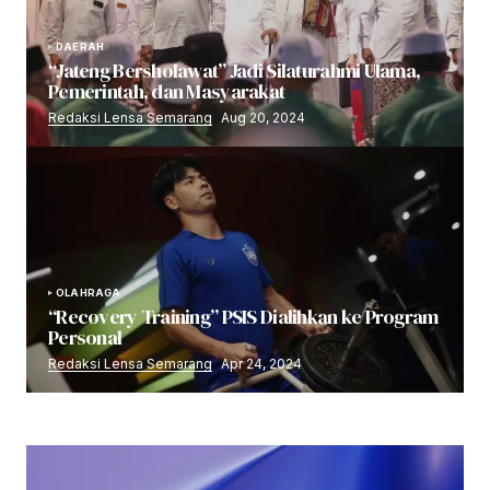
DAERAH
“Jateng Bersholawat” Jadi Silaturahmi Ulama,
Pemerintah, dan Masyarakat
Redaksi Lensa Semarang
Aug 20, 2024
OLAHRAGA
“Recovery Training” PSIS Dialihkan ke Program
Personal
Redaksi Lensa Semarang
Apr 24, 2024