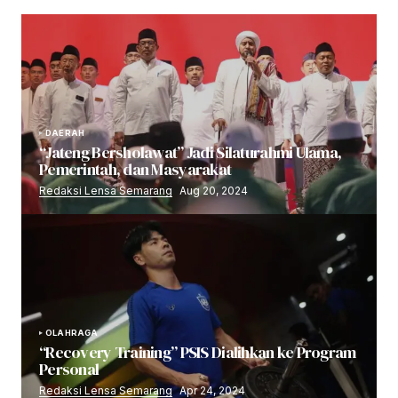
DAERAH
“Jateng Bersholawat” Jadi Silaturahmi Ulama,
Pemerintah, dan Masyarakat
Redaksi Lensa Semarang
Aug 20, 2024
OLAHRAGA
“Recovery Training” PSIS Dialihkan ke Program
Personal
Redaksi Lensa Semarang
Apr 24, 2024