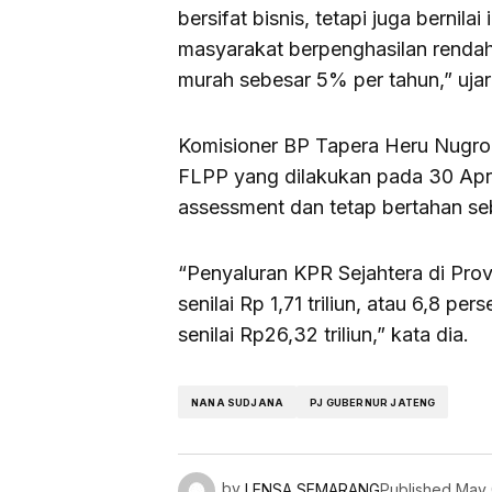
bersifat bisnis, tetapi juga berni
masyarakat berpenghasilan rendah
murah sebesar 5% per tahun,” ujar
Komisioner BP Tapera Heru Nugro
FLPP yang dilakukan pada 30 April 
assessment dan tetap bertahan se
“Penyaluran KPR Sejahtera di Pro
senilai Rp 1,71 triliun, atau 6,8 pe
senilai Rp26,32 triliun,” kata dia.
NANA SUDJANA
PJ GUBERNUR JATENG
by
LENSA SEMARANG
Published
May 