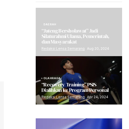
DAERAH
“Jateng Bersholawat” Jadi
Silaturahmi Ulama, Pemerintah,
dan Masyarakat
Redaksi Lensa Semarang
Aug 20, 2024
OLAHRAGA
“Recovery Training” PSIS
Dialihkan ke Program Personal
Redaksi Lensa Semarang
Apr 24, 2024