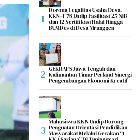
Dorong Legalitas Usaha Desa,
KKN-T 78 Undip Fasilitasi 25 NIB
dan 12 Sertifikasi Halal Hingga
BUMDes di Desa Mranggen
GEKRAFS Jawa Tengah dan
Kalimantan Timur Perkuat Sinergi
Pengembangan Ekonomi Kreatif
Mahasiswa KKN Undip Dorong
Penguatan Orientasi Pendidikan
Masyarakat Melalui Gerakan “1
KK 1 Sarjana” Di Tunjungsari