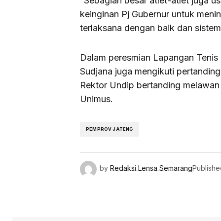
“Sebagian besar atlet-atlet juga 
keinginan Pj Gubernur untuk meni
terlaksana dengan baik dan sistema
Dalam peresmian Lapangan Tenis 
Sudjana juga mengikuti pertandi
Rektor Undip bertanding melawa
Unimus.
PEMPROV JATENG
by
Redaksi Lensa Semarang
Publishe