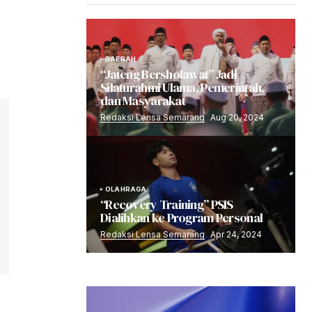
DAERAH
“Jateng Bersholawat” Jadi
Silaturahmi Ulama, Pemerintah,
dan Masyarakat
Redaksi Lensa Semarang
Aug 20, 2024
OLAHRAGA
“Recovery Training” PSIS
Dialihkan ke Program Personal
Redaksi Lensa Semarang
Apr 24, 2024