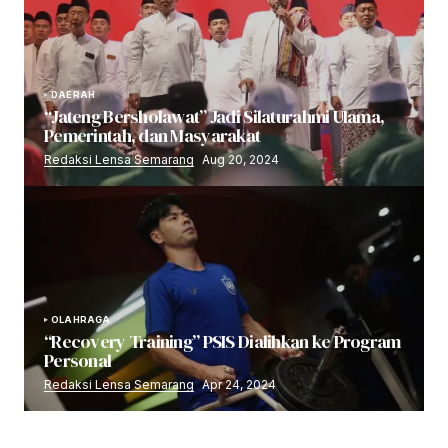
DAERAH
“Jateng Bersholawat” Jadi Silaturahmi Ulama,
Pemerintah, dan Masyarakat
Redaksi Lensa Semarang
Aug 20, 2024
OLAHRAGA
“Recovery Training” PSIS Dialihkan ke Program
Personal
Redaksi Lensa Semarang
Apr 24, 2024