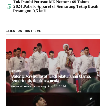
Tak Patuhi Putusan MK Nomor 168 Tahun
2024,Pabrik Apparel di Semarang Tetap Kasih
Pesangon 0,5 kali
LATEST ON THIS THEME
DAERAH
“Jateng Bersholawat” Jadi Silaturahmi Ulama,
Pemerintah, dan Masyarakat
Redaksi Lensa Semarang
Aug 20, 2024