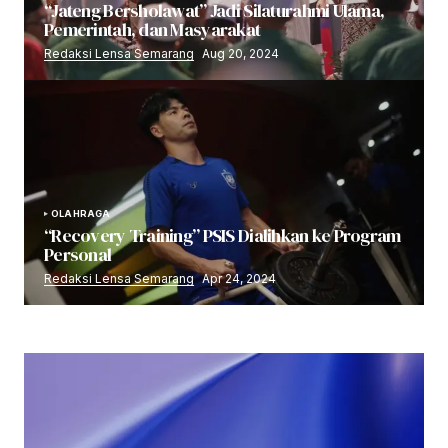
“Jateng Bersholawat” Jadi Silaturahmi Ulama,
Pemerintah, dan Masyarakat
Redaksi Lensa Semarang
Aug 20, 2024
OLAHRAGA
“Recovery Training” PSIS Dialihkan ke Program
Personal
Redaksi Lensa Semarang
Apr 24, 2024