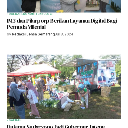
DAERAH
EKONOMI
TEKNOLOGI
IM3 dan Pilarporp Berikan Layanan Digital Bagi
Pemuda Milenial
by
Redaksi Lensa Semarang
Jul 8, 2024
DAERAH
Dukung Sudaryono Jadi Gubernur Jateng,