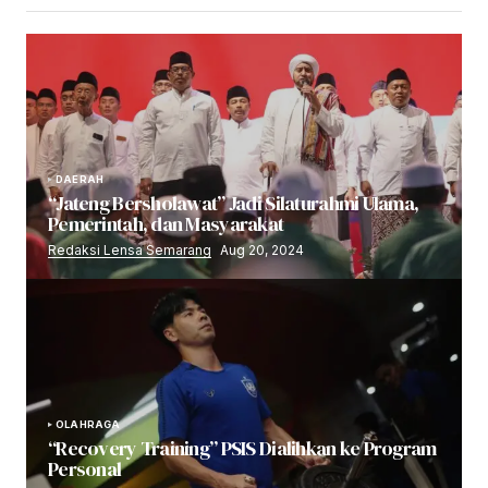
DAERAH
“Jateng Bersholawat” Jadi Silaturahmi Ulama,
Pemerintah, dan Masyarakat
Redaksi Lensa Semarang
Aug 20, 2024
OLAHRAGA
“Recovery Training” PSIS Dialihkan ke Program
Personal