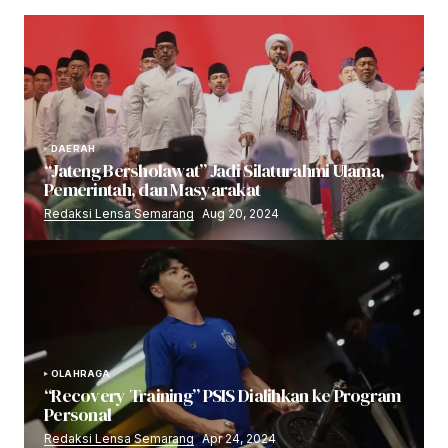
DAERAH
“Jateng Bersholawat” Jadi Silaturahmi Ulama,
Pemerintah, dan Masyarakat
Redaksi Lensa Semarang
Aug 20, 2024
OLAHRAGA
“Recovery Training” PSIS Dialihkan ke Program
Personal
Redaksi Lensa Semarang
Apr 24, 2024