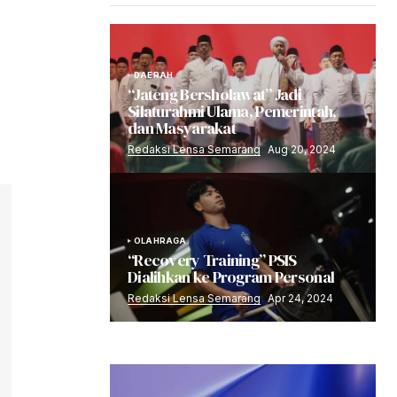
DAERAH
“Jateng Bersholawat” Jadi
Silaturahmi Ulama, Pemerintah,
dan Masyarakat
Redaksi Lensa Semarang
Aug 20, 2024
OLAHRAGA
“Recovery Training” PSIS
Dialihkan ke Program Personal
Redaksi Lensa Semarang
Apr 24, 2024