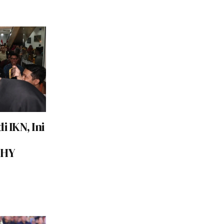
i IKN, Ini
AHY