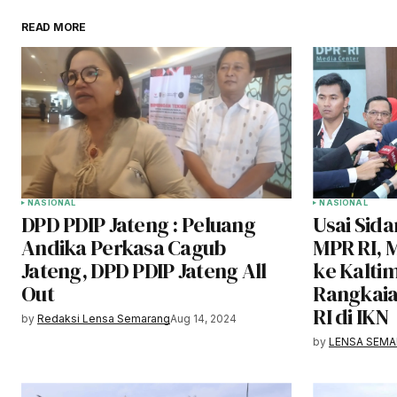
READ MORE
NASIONAL
NASIONAL
DPD PDIP Jateng : Peluang
Usai Sid
Andika Perkasa Cagub
MPR RI, 
Jateng, DPD PDIP Jateng All
ke Kaltim
Out
Rangkaia
RI di IKN
by
Redaksi Lensa Semarang
Aug 14, 2024
by
LENSA SEM