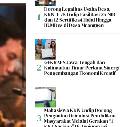
Dorong Legalitas Usaha Desa,
KKN-T 78 Undip Fasilitasi 25 NIB
dan 12 Sertifikasi Halal Hingga
BUMDes di Desa Mranggen
GEKRAFS Jawa Tengah dan
Kalimantan Timur Perkuat Sinergi
Pengembangan Ekonomi Kreatif
Mahasiswa KKN Undip Dorong
Penguatan Orientasi Pendidikan
Masyarakat Melalui Gerakan “1
KK 1 Sarjana” Di Tunjungsari