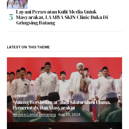
Layani Perawatan Kulit Media Untuk
Masyarakat, LAARYA SKIN Clinic Buka Di
Gringsing Batang
LATEST ON THIS THEME
DAERAH
“Jateng Bersholawat” Jadi Silaturahmi Ulama,
Pemerintah, dan Masyarakat
Redaksi Lensa Semarang
Aug 20, 2024