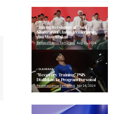
DAERAH
“Jateng Bersholawat” Jadi
Silaturahmi Ulama, Pemerintah,
dan Masyarakat
Redaksi Lensa Semarang
Aug 20, 2024
OLAHRAGA
“Recovery Training” PSIS
Dialihkan ke Program Personal
Redaksi Lensa Semarang
Apr 24, 2024