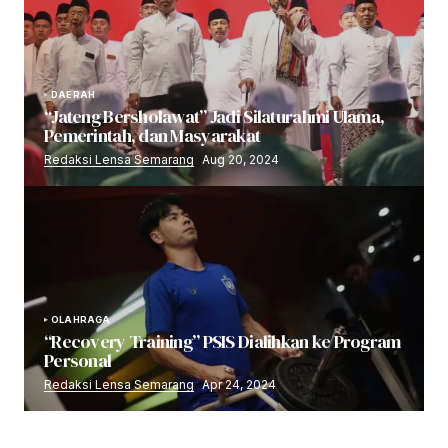
DAERAH
“Jateng Bersholawat” Jadi Silaturahmi Ulama,
Pemerintah, dan Masyarakat
Redaksi Lensa Semarang
Aug 20, 2024
OLAHRAGA
“Recovery Training” PSIS Dialihkan ke Program
Personal
Redaksi Lensa Semarang
Apr 24, 2024