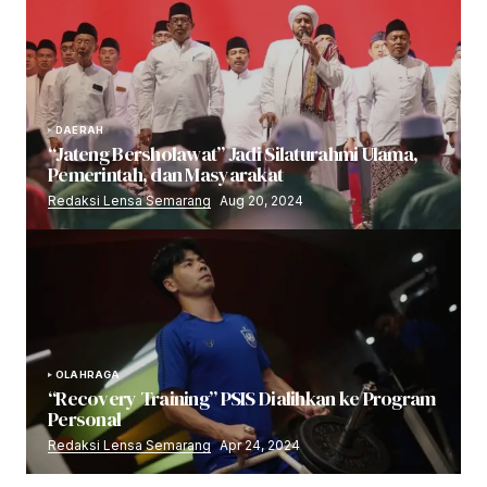
DAERAH
“Jateng Bersholawat” Jadi Silaturahmi Ulama,
Pemerintah, dan Masyarakat
Redaksi Lensa Semarang
Aug 20, 2024
OLAHRAGA
“Recovery Training” PSIS Dialihkan ke Program
Personal
Redaksi Lensa Semarang
Apr 24, 2024