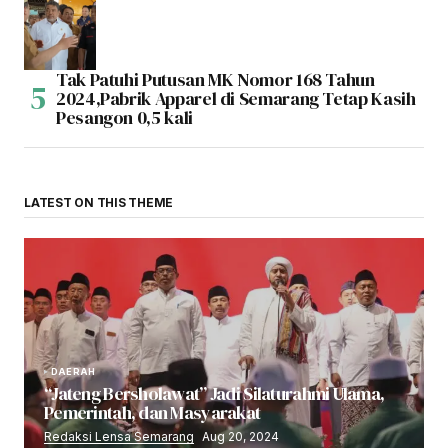
Tak Patuhi Putusan MK Nomor 168 Tahun
2024,Pabrik Apparel di Semarang Tetap Kasih
Pesangon 0,5 kali
LATEST ON THIS THEME
DAERAH
“Jateng Bersholawat” Jadi Silaturahmi Ulama,
Pemerintah, dan Masyarakat
Redaksi Lensa Semarang
Aug 20, 2024