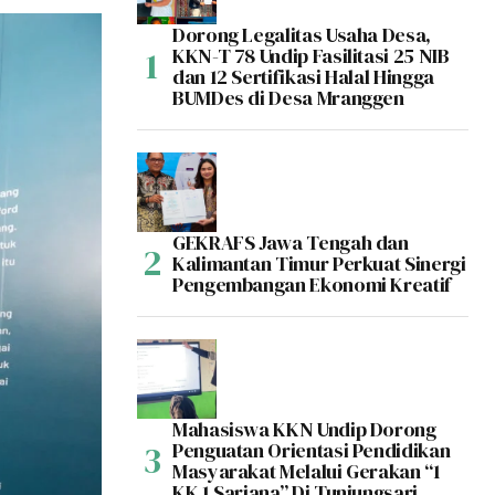
Dorong Legalitas Usaha Desa,
KKN-T 78 Undip Fasilitasi 25 NIB
dan 12 Sertifikasi Halal Hingga
BUMDes di Desa Mranggen
GEKRAFS Jawa Tengah dan
Kalimantan Timur Perkuat Sinergi
Pengembangan Ekonomi Kreatif
Mahasiswa KKN Undip Dorong
Penguatan Orientasi Pendidikan
Masyarakat Melalui Gerakan “1
KK 1 Sarjana” Di Tunjungsari