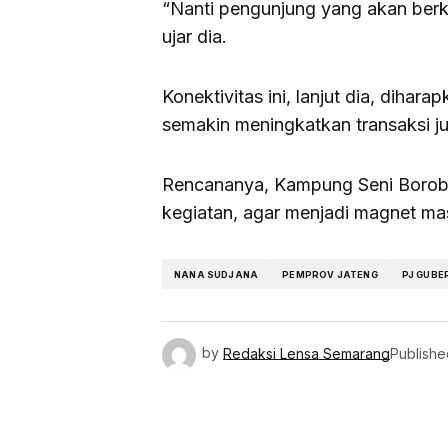
“Nanti pengunjung yang akan berku
ujar dia.
Konektivitas ini, lanjut dia, diha
semakin meningkatkan transaksi jua
Rencananya, Kampung Seni Borobu
kegiatan, agar menjadi magnet ma
NANA SUDJANA
PEMPROV JATENG
PJ GUBE
by
Redaksi Lensa Semarang
Publishe