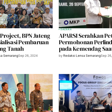
DAERAH
t Project, BPN Jateng
APARSI Serahkan Pet
sialisasi Pembaruan
Permohonan Perlin
dang Tanah
pada Kemendag Saa
sa Semarang
Sep 26, 2024
by
Redaksi Lensa Semarang
Sep 26