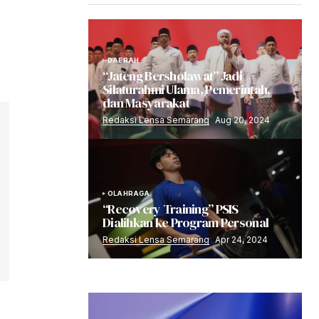
DAERAH
“Jateng Bersholawat” Jadi
Silaturahmi Ulama, Pemerintah,
dan Masyarakat
Redaksi Lensa Semarang
Aug 20, 2024
OLAHRAGA
“Recovery Training” PSIS
Dialihkan ke Program Personal
Redaksi Lensa Semarang
Apr 24, 2024