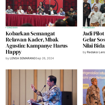
DAERAH
DAERAH
Kobarkan Semangat
Jadi Pilo
Relawan-Kader, Mbak
Gelar So
Agustin: Kampanye Harus
Nilai Bi
Happy
by
Redaksi Len
by
LENSA SEMARANG
Sep 26, 2024