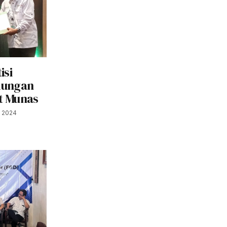
isi
dungan
t Munas
, 2024