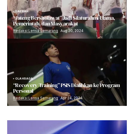
DAERAH
“Jateng Bersholawat” Jadi Silaturahmi Ulama,
Pemerintah, dan Masyarakat
Redaksi Lensa Semarang
Aug 20, 2024
OLAHRAGA
“Recovery Training” PSIS Dialihkan ke Program
Personal
Redaksi Lensa Semarang
Apr 24, 2024