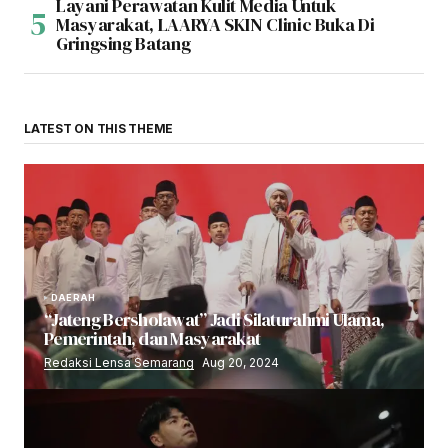
Layani Perawatan Kulit Media Untuk
Masyarakat, LAARYA SKIN Clinic Buka Di
Gringsing Batang
LATEST ON THIS THEME
DAERAH
“Jateng Bersholawat” Jadi Silaturahmi Ulama,
Pemerintah, dan Masyarakat
Redaksi Lensa Semarang
Aug 20, 2024