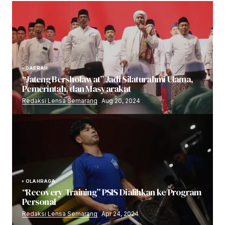
DAERAH
“Jateng Bersholawat” Jadi Silaturahmi Ulama,
Pemerintah, dan Masyarakat
Redaksi Lensa Semarang
Aug 20, 2024
OLAHRAGA
“Recovery Training” PSIS Dialihkan ke Program
Personal
Redaksi Lensa Semarang
Apr 24, 2024