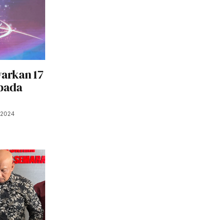
arkan 17
epada
 2024