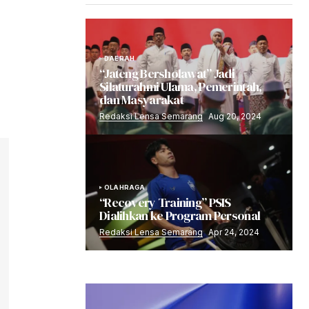
DAERAH
“Jateng Bersholawat” Jadi
Silaturahmi Ulama, Pemerintah,
dan Masyarakat
Redaksi Lensa Semarang
Aug 20, 2024
OLAHRAGA
“Recovery Training” PSIS
Dialihkan ke Program Personal
Redaksi Lensa Semarang
Apr 24, 2024