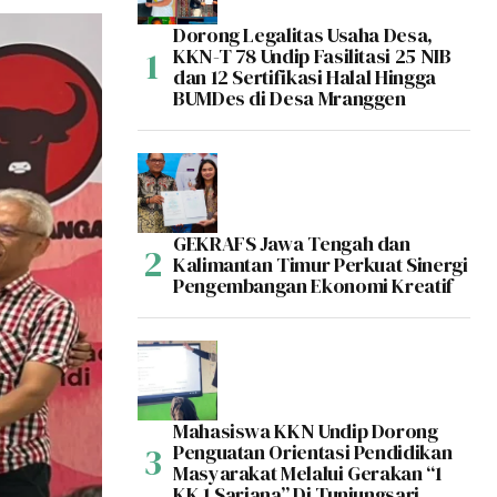
Dorong Legalitas Usaha Desa,
KKN-T 78 Undip Fasilitasi 25 NIB
dan 12 Sertifikasi Halal Hingga
BUMDes di Desa Mranggen
GEKRAFS Jawa Tengah dan
Kalimantan Timur Perkuat Sinergi
Pengembangan Ekonomi Kreatif
Mahasiswa KKN Undip Dorong
Penguatan Orientasi Pendidikan
Masyarakat Melalui Gerakan “1
KK 1 Sarjana” Di Tunjungsari