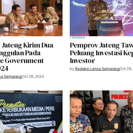
DAERAH
Jateng Kirim Dua
Pemprov Jateng Taw
Unggulan Pada
Peluang Investasi K
ve Government
Investor
024
by
Redaksi Lensa Semarang
Oct 29,
sa Semarang
Oct 28, 2024