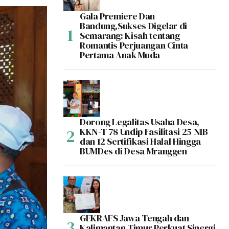
Gala Premiere Dan
Bandung,Sukses Digelar di
Semarang: Kisah tentang
Romantis Perjuangan Cinta
Pertama Anak Muda
Dorong Legalitas Usaha Desa,
KKN-T 78 Undip Fasilitasi 25 NIB
dan 12 Sertifikasi Halal Hingga
BUMDes di Desa Mranggen
GEKRAFS Jawa Tengah dan
Kalimantan Timur Perkuat Sinergi